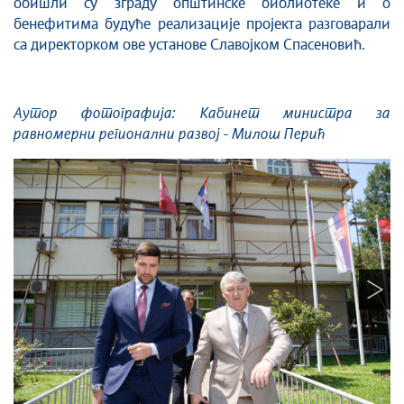
обишли су зграду општинске библиотеке и о
бенефитима будуће реализације пројекта разговарали
са директорком ове установе Славојком Спасеновић.
Аутор фотографија: Кабинет министра за
равномерни регионални развој - Милош Перић