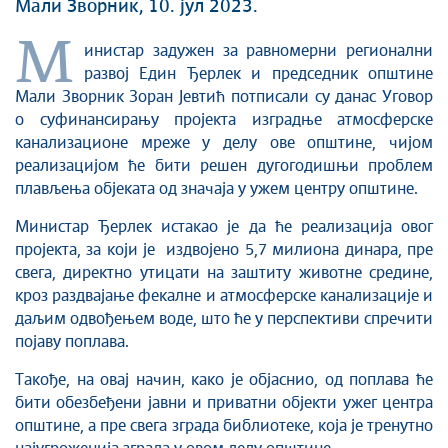
Мали Зворник, 10. јул 2023.
М
инистар задужен за равномерни регионални
развој Един Ђерлек и председник општине
Мали Зворник Зоран Јевтић потписали су данас Уговор
о суфинансирању пројекта изградње атмосферске
канализационе мреже у делу ове општине, чијом
реализацијом ће бити решен дугогодишњи проблем
плављења објеката од значаја у ужем центру општине.
Министар Ђерлек истакао је да ће реализација овог
пројекта, за који је издвојено 5,7 милиона динара, пре
свега, директно утицати на заштиту животне средине,
кроз раздвајање фекалне и атмосферске канализације и
даљим одвођењем воде, што ће у перспективи спречити
појаву поплава.
Такође, на овај начин, како је објаснио, од поплава ће
бити обезбеђени јавни и приватни објекти ужег центра
општине, а пре свега зграда библиотеке, која је тренутно