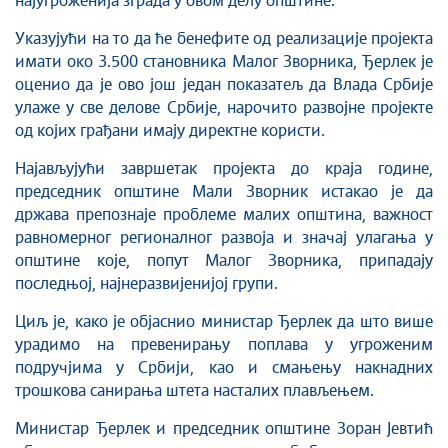
најугроженија зграда у овом делу општине.
Указујући на то да ће бенефите од реализације пројекта
имати око 3.500 становника Малог Зворника, Ђерлек је
оценио да је ово још један показатељ да Влада Србије
улаже у све делове Србије, нарочито развојне пројекте
од којих грађани имају директне користи.
Најављујући завршетак пројекта до краја године,
председник општине Мали Зворник истакао је да
држава препознаје проблеме малих општина, важност
равномерног регионалног развоја и значај улагања у
општине које, попут Малог Зворника, припадају
последњој, најнеразвијенијој групи.
Циљ је, како је објаснио министар Ђерлек да што више
урадимо на превенирању поплава у угроженим
подручјима у Србији, као и смањењу накнадних
трошкова санирања штета насталих плављењем.
Министар Ђерлек и председник општине Зоран Јевтић