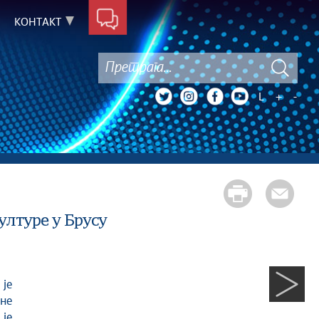
КОНТАКТ
L
+
-
лтуре у Брусу
не
је