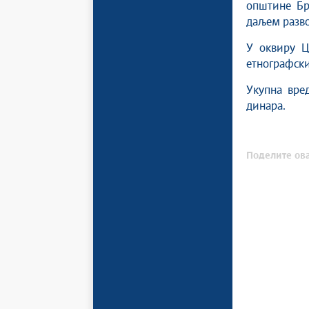
општине Бр
даљем разво
У оквиру Ц
етнографски
Укупна вре
динара.
Поделите ова