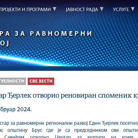
ПРОЈЕКТИ И ПРОГРАМИ
ЈАВНОСТ РАДА
УСЛУГЕ
РА ЗА РАВНОМЕРНИ
ОЈ
ТУЕЛНОСТИ
СВЕ ВЕСТИ
р Ђерлек отворио реновиран споменик ку
ебруар 2024.
ас општину Брус где је са председником ове општи
м Савићем отворио Центар за културу на коме 