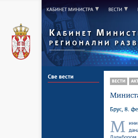
КАБИНЕТ МИНИСТРА
ВЕСТИ
К
М
АБИНЕТ
ИНИСТ
РЕГИОНАЛНИ РАЗВ
Све вести
ВЕСТИ
АК
Министа
Брус, 8. ф
Министар за равномерни регионални развој Един Ђерлек посетио је
дан
Далиборо