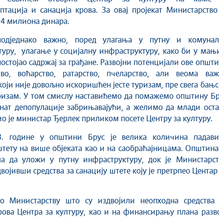
птација и санација кровa. За овај пројекат Министарство
,4 милиона динара.
подједнако важно, поред улагања у путну и комунал
уру, улагање у социјалну инфраструктуру, како би у мањ
остојао садржај за грађане. Развојни потенцијали ове општ
тво, воћарство, ратарство, пчеларство, али веома важ
који није довољно искоришћен јесте туризам, пре свега бањ
ризам. У том смислу наставићемо да помажемо општину Бр
енат депопулације забрињавајући, а желимо да млади ост
вио је министар Ђерлек приликом посете Центру за културу.
. године у општини Брус је велика количина падави
тету на више објеката као и на саобраћајницама. Општина
ла да уложи у путну инфраструктуру, док је Министарст
војивши средства за санацију штете коју је претрпео Центар
мо Министарству што су издвојили неопходна средства 
ова Центра за културу, као и на финансирању плана разв