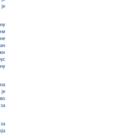
 је
ну
им
ине
ан
ски
ус
ану
на
 је
во
 за
за
оја