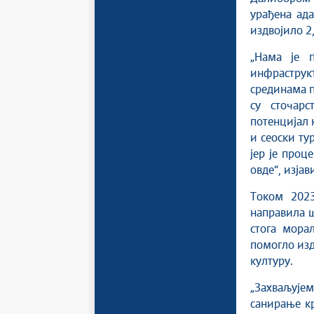
урађена aда
издвојило 2
„Нама је 
инфраструкт
срединама п
су сточарс
потенцијал 
и сеоски ту
јер је проц
овде“, изја
Током 2023
направила ш
стога мора
помогло изд
културу.
„Захваљује
санирање кр