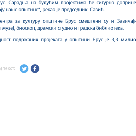
ус. Сарадња на будућим пројектима ће сигурно доприне
ју наше општине“, рекао је председник Савић.
ентра за културу oпштине Брус смештени су и Завичајн
 музеј, биоскоп, драмски студио и градска библиотека.
дност подржаних пројеката у општини Брус је 3,3 милио
ј текст: