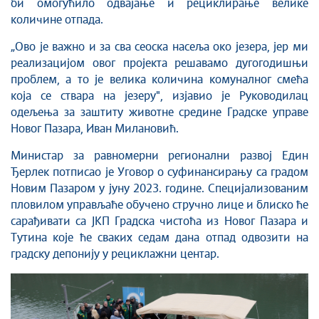
би омогућило одвајање и рециклирање велике
количине отпада.
„
Ово је важно и за сва сеоска насеља око језера, јер ми
реализацијом овог пројекта решавамо дугогодишњи
проблем, а то је велика количина комуналног смећа
која се ствара на језеру", изјавио је Руководилац
одељења за заштиту животне средине Градске управе
Новог Пазара, Иван Милановић.
Министар за равномерни регионални развој Един
Ђерлек потписао је Уговор о суфинансирању са градом
Новим Пазаром у јуну 2023. године. Специјализованим
пловилом управљаће обучено стручно лице и блиско ће
сарађивати са ЈКП Градска чистоћа из Новог Пазара и
Тутина које ће сваких седам дана отпад одвозити на
градску депонију у рециклажни центар.