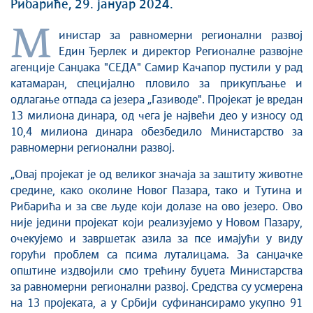
Рибариће, 29. јануар 2024.
М
инистар за равномерни регионални развој
Един Ђерлек и директор Регионалне развојне
агенције Санџака "СЕДА" Самир Качапор пустили у рад
катамаран, специјално пловило за прикупљање и
одлагање отпада са језера „Газиводе". Пројекат је вредан
13 милиона динара, од чега је највећи део у износу од
10,4 милиона динара обезбедило Министарство за
равномерни регионални развој.
„Овај пројекат је од великог значаја за заштиту животне
средине, како околине Новог Пазара, тако и Тутина и
Рибарића и за све људе који долазе на
ово језеро.
Ово
није једини пројекат који реализујемо у Новом Пазару,
очекујемо и завршетак азила за псе имајући у виду
горући проблем са псима луталицама. За санџачке
општине издвојили смо трећину буџета Министарства
за равномерни регионални развој. Средства су усмерена
на 13 пројеката, а у Србији суфинансирамо укупно 91