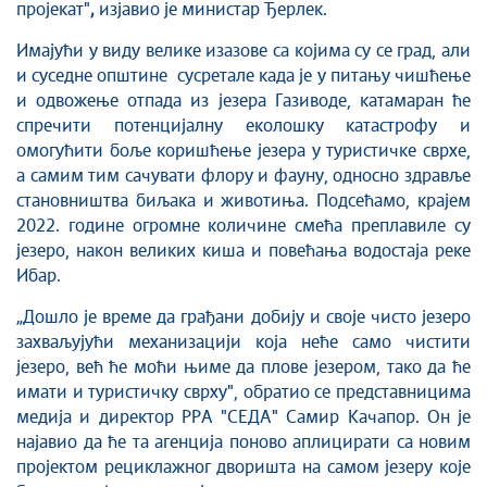
пројекат"
,
изјавио је министар Ђерлек.
Имајући у виду велике изазове са којима су се град, али
и суседне општине сусретале када је у питању чишћење
и одвожење отпада из језера Газиводе, катамаран ће
спречити потенцијалну еколошку катастрофу и
омогућити боље коришћење језера у туристичке сврхе,
а самим тим сачувати флору и фауну, односно здравље
становништва биљака и животиња. Подсећамо, крајем
2022. године огромне количине смећа преплавиле су
језеро, након великих киша и повећања водостаја реке
Ибар.
„Дошло је време да грађани добију и свој
е чисто језеро
захваљујући механизацији која неће само чистити
језеро, већ ће моћи њиме да плове језером, тако да ће
имати и туристичку сврху", обратио се представницима
медија и директор РРА "СЕДА" Самир Качапор. Он је
најавио да ће та агенција поново аплицирати са новим
пројектом рециклажног дворишта на самом језеру које