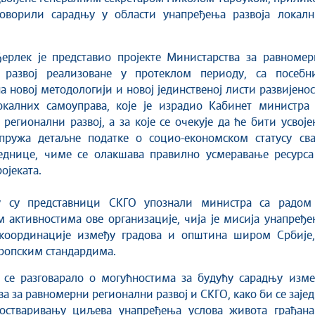
говорили сарадњу у области унапређења развоја локалн
ерлек је представио пројекте Министарства за равномер
 развој реализоване у протеклом периоду, са посебн
а новој методологији и новој јединственој листи развијено
окалних самоуправа, којe је израдио Kабинет министра 
регионални развој, a за којe се очекује да ће бити усвоје
пружа детаљне податке о социо-економском статусу сва
једнице, чиме се олакшава правилно усмеравање ресурса
ојеката.
у су представници СKГО упознали министра са радом
активностима ове организације, чија је мисија унапређе
координације између градова и општина широм Србије,
вропским стандардима.
у се разговарало о могућностима за будућу сарадњу изме
а за равномерни регионални развој и СKГО, како би се заје
остваривању циљева унапређења услова живота грађана