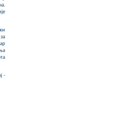
а.
је
жи
за
тар
ња
та
ј -