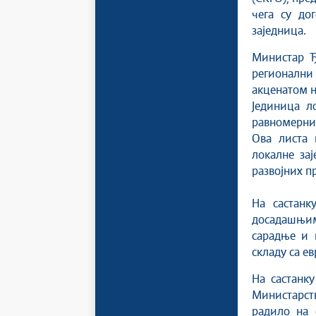
чега су до
заједница.
Министар Ђ
регионални
акценатом н
Јединица л
равномерни 
Ова листа 
локалне за
развојних пр
На састанк
досадашњим 
сарадње и 
складу са е
На састанк
Министарств
радило на 