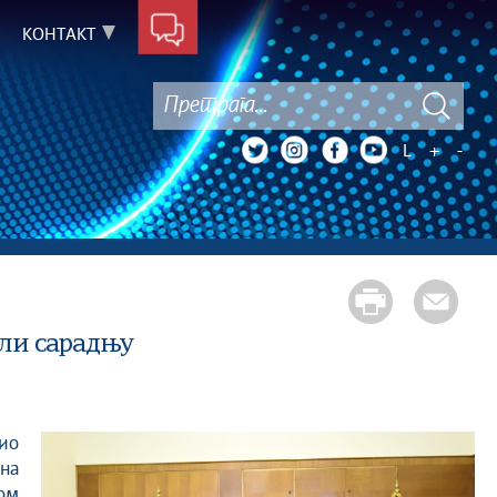
КОНТАКТ
L
+
-
ли сарадњу
на
ом