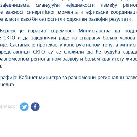
заједницама, смањујући неједнакости између регион
је важност синергијског момента и ефикасне координаци
а власти како би се постигли одрживи развојни резултати.
Ђерлек је изразио спремност Министарства да подр
е СKГО и да заједнички раде на стварању бољих услова 
ије. Састанак је протекао у конструктивном тону, а минис
редставници СKГО су се сложили да ће будућа сарад
равномерном регионалном развоју и бољем квалитету живо
.
рафија: Кабинет министра за равномерни регионални разво
анелић
ј текст: