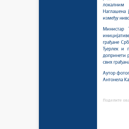
локалним 
Наглашена 
између ниво
Министар 
иницијатив
грађане Срб
Ђерлек и п
допринети 
свих грађана
Аутор фотог
Антонела К
Поделите ова