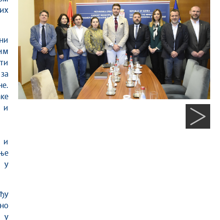
их
ни
им
сти
за
нe.
ке
 и
 и
ње
 у
ђу
дно
 у