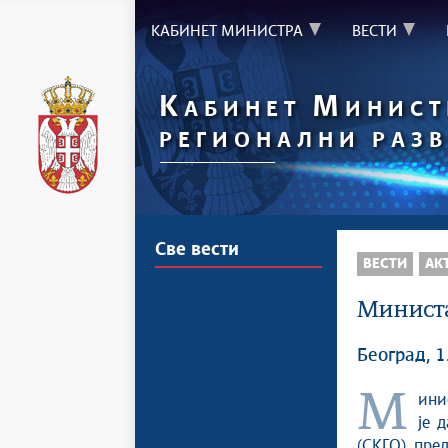
КАБИНЕТ МИНИСТРА
ВЕСТИ
К
М
АБИНЕТ
ИНИСТ
РЕГИОНАЛНИ РАЗВ
Све вести
ВЕСТИ
АК
Министа
Београд, 
Министар за равномерни регионални развој Един Ђерлек, примио
је 
(СKГО), пре