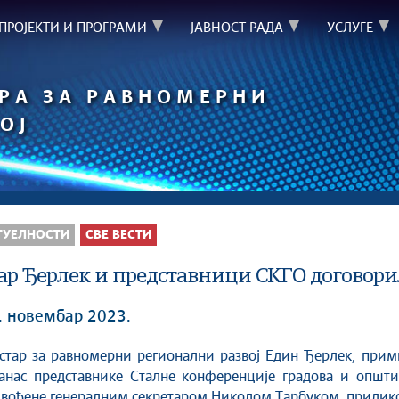
ПРОЈЕКТИ И ПРОГРАМИ
ЈАВНОСТ РАДА
УСЛУГЕ
РА ЗА РАВНОМЕРНИ
ОЈ
ТУЕЛНОСТИ
СВЕ ВЕСТИ
р Ђерлек и представници СKГО договори
1. новембар 2023.
данас представнике Сталне конференције градова и општи
двођене генералним секретаром Николом Тарбуком, прилик