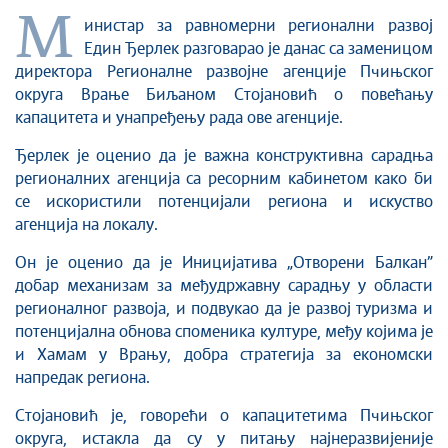
М
инистар за равномерни регионални развој
Един Ђерлек
разговарао је данас са заменицом
директора Регионалне развојне агенције Пчињског
округа Врање Биљаном Стојановић о повећању
капацитета и унапређењу рада ове агенције.
Ђерлек је оценио да је важна конструктивна сарадња
регионалних агенција са ресорним кабинетом како би
се искористили потенцијали региона и искуство
агенција на локалу.
Он је оценио да је Иницијатива „Отворени Балкан”
добар механизам за међудржавну сарадњу у области
регионалног развоја, и подвукао да је развој туризма и
потенцијална обнова споменика културе, међу којима је
и Хамам у Врању, добра стратегија за економски
напредак региона.
Стојановић је, говорећи о капацитетима Пчињског
округа, истакла да су у питању најнеразвијеније