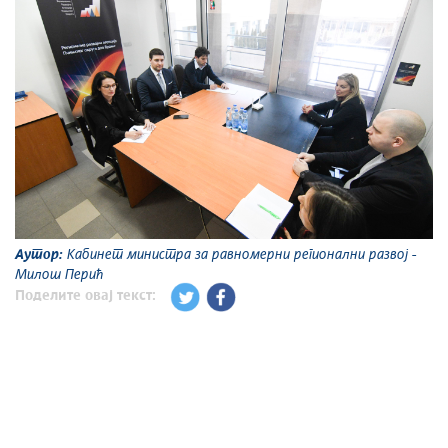
Аутор:
Кабинет министра за равномерни регионални развој -
Милош Перић
Поделите овај текст: