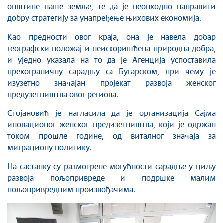
општине наше земље, те да је неопходно напрaвити
добру стратегију за унапређење њихових економија.
Као предности овог краја, она је навела добар
географски положај и неискоришћена природна добра,
и уједно указала на то да је Агенција успоставила
прекограничну сарадњу са Бугарском, при чему је
изузетно значајан пројекат развоја женског
предузетништва овог региона.
Стојановић је нагласила да је организација Сајма
иновационог женског предизетништва, који је одржан
током прошле године, од виталног значаја за
миграциону политику.
На састанку су размотрене могућности сарадње у циљу
развоја пољопривреде и подршке малим
пољопривредним произвођачима.