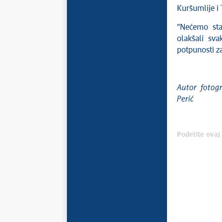
Kuršumlije i 
“Nećemo sta
olakšali sv
potpunosti za
Autor fotogr
Perić
Podelite ovaj 