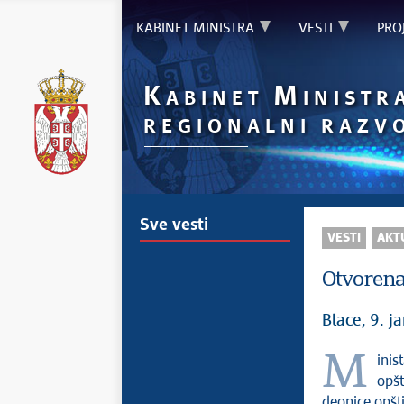
KABINET MINISTRA
VESTI
PRO
K
M
ABINET
INISTR
REGIONALNI RAZV
Sve vesti
VESTI
AKT
Otvorena
Blace, 9. j
Ministar za ravnomerni regionalni razvoj Edin Đerlek i predsednik
opšt
deonice opšti