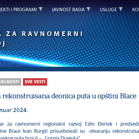
JEKTI I PROGRAMI
JAVNOST RADA
USLUGE
KO
A ZA RAVNOMERNI
OJ
UELNOSTI
SVE VESTI
 rekonstruisana deonica puta u opštini Blace
anuar 2024.
ine Blace Ivan Burgić prisustvovali su otvaranju rekonstruis
nskog puta broj 6 – „Gornja Draguša”.