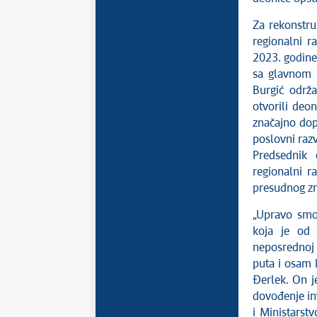
Za rekonstru
regionalni r
2023. godine
sa glavnom s
Burgić održ
otvorili deo
značajno dopr
poslovni razv
Predsednik 
regionalni r
presudnog zn
„Upravo smo
koja je od 
neposrednoj 
puta i osam 
Đerlek. On j
dovođenje inv
i Ministarst