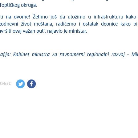
Topličkog okruga.
ti na ovome! Želimo još da uložimo u infrastrukturu kako
akodnevni život meštana, radićemo i ostatak deonice kako b
vršili ovaj važan put”, najavio je ministar.
afija: Kabinet ministra za ravnomerni regionalni razvoj - Mi
tekst: