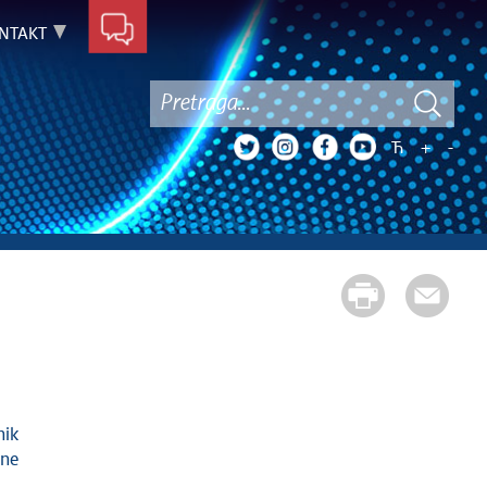
NTAKT
Ћ
+
-
ane