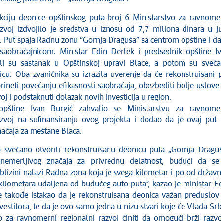
kciju deonice opštinskog puta broj 6 Ministarstvo za ravnome
azvoj izdvojilo je sredstva u iznosu od 7,7 miliona dinara u j
. Put spaja Radnu zonu “Gornja Draguša” sa centrom opštine i da
aobraćajnicom. Ministar Edin Đerlek i predsednik opštine I
ali su sastanak u Opštinskoj upravi Blace, a potom su sveč
nicu. Oba zvaničnika su izrazila uverenje da će rekonstruisani 
ineti povećanju efikasnosti saobraćaja, obezbediti bolje uslove
oj i podstaknuti dolazak novih investicija u region.
opštine Ivan Burgić zahvalio se Ministarstvu za ravnome
azvoj na sufinansiranju ovog projekta i dodao da je ovaj put
ačaja za meštane Blaca.
 svečano otvorili rekonstruisanu deonicu puta
„
Gornja Dragu
nemerljivog značaja za privrednu delatnost, budući da s
blizini nalazi Radna zona koja je svega kilometar i po od držav
kilometara udaljena od budućeg auto-puta”
, kazao je ministar E
e takođe istakao da je rekonstruisana deonica važan preduslov
estitora, te da je ovo samo jedna u nizu stvari koje će Vlada Srb
vo za ravnomerni regionalni razvoj činiti da omogući brži razvo