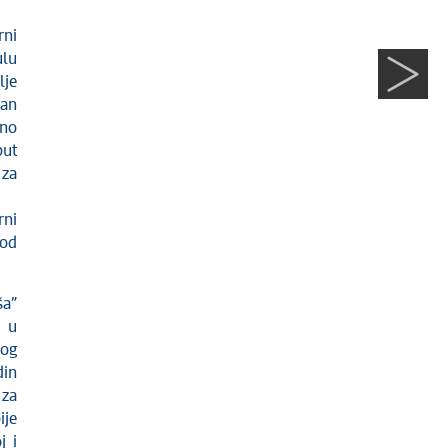
rni
ulu
lje
van
ano
put
 za
rni
 od
ša
”
e u
nog
din
 za
ije
j i