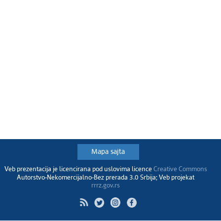
Mapa sajta
Veb prezentacija je licencirana pod uslovima licence
Creative Commons
Autorstvo-Nekomercijalno-Bez prerada 3.0 Srbija; Veb projekat
rrrz.gov.rs