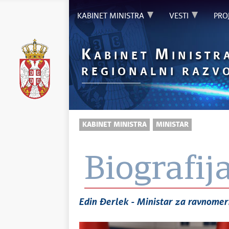
KABINET MINISTRA
VESTI
PRO
K
M
ABINET
INISTR
REGIONALNI RAZV
KABINET MINISTRA
MINISTAR
Biografij
Edin Đerlek - Ministar za ravnomern