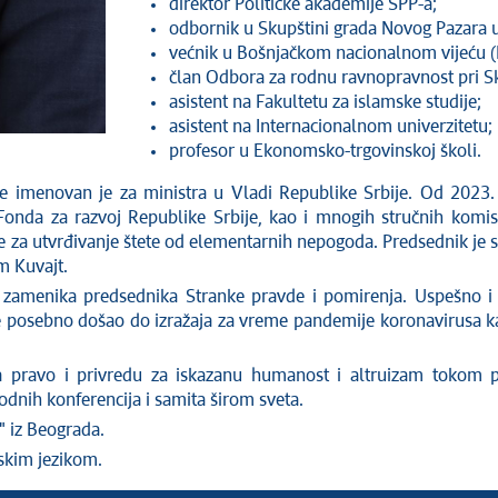
direktor Političke akademije SPP-a;
odbornik u Skupštini grada Novog Pazara 
većnik u Bošnjačkom nacionalnom vijeću 
član Odbora za rodnu ravnopravnost pri S
asistent na Fakultetu za islamske studije;
asistent na Internacionalnom univerzitetu;
profesor u Ekonomsko-trgovinskoj školi.
imenovan je za ministra u Vladi Republike Srbije. Od 2023. g
nda za razvoj Republike Srbije, kao i mnogih stručnih komisi
je za utvrđivanje štete od elementarnih nepogoda. Predsednik je 
m Kuvajt.
 zamenika predsednika Stranke pravde i pomirenja. Uspešno i
 je posebno došao do izražaja za vreme pandemije koronavirusa
a pravo i privredu za iskazanu humanost i altruizam tokom 
nih konferencija i samita širom sveta.
" iz Beograda.
uskim jezikom.