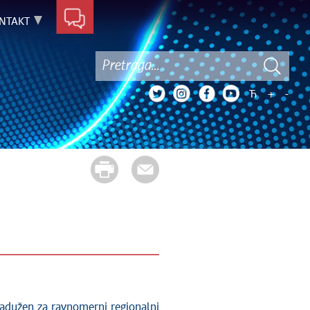
NTAKT
Ћ
+
-
zadužen za ravnomerni regionalni