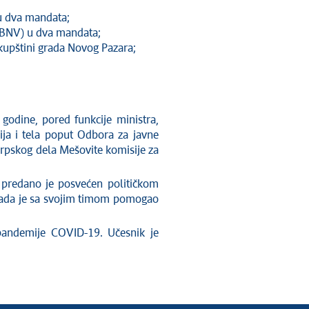
u dva mandata;
(BNV) u dva mandata;
kupštini grada Novog Pazara;
odine, pored funkcije ministra,
ja i tela poput Odbora za javne
srpskog dela Mešovite komisije za
 predano je posvećen političkom
 kada je sa svojim timom pomogao
pandemije COVID-19. Učesnik je