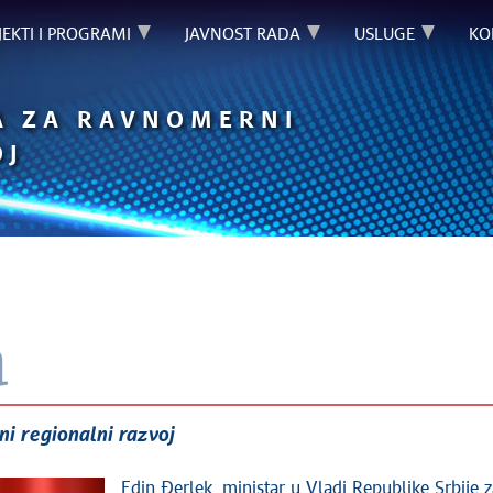
JEKTI I PROGRAMI
JAVNOST RADA
USLUGE
KO
A ZA RAVNOMERNI
OJ
a
i regionalni razvoj
Edin Đerlek, ministar u Vladi Republike Srbije 