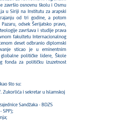
 je završio osnovnu školu i Osmu
 u Siriji na Institutu za arapski
rajanju od tri godine, a potom
 Pazaru, odsek Šerijatsko pravo,
eologije završava i studije prava
avnom fakultetu Internacionalnog
cenom deset odbranio diplomski
vanje sticao je u eminentnim
globalne političke lidere, Škole
g fonda za političku izuzetnost
kao što su:
 Zukorlića i sekretar u Islamskoj
zajednice Sandžaka - BDZS
- SPP);
nja;
;