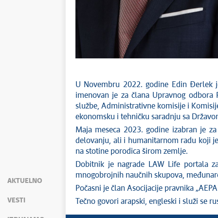
U Novembru 2022. godine Edin Đerlek je 
imenovan je za člana Upravnog odbora Fo
službe, Administrativne komisije i Komisi
ekonomsku i tehničku saradnju sa Državo
Maja meseca 2023. godine izabran je za
delovanju, ali i humanitarnom radu koji
na stotine porodica širom zemlje.
Dobitnik je nagrade LAW Life portala z
mnogobrojnih naučnih skupova, međunarod
AKTUELNO
Počasni je član Asocijacije pravnika „AEPA
VESTI
Tečno govori arapski, engleski i služi se r