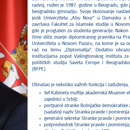
razvoj, rođen je 1987. godine u Beogradu, gde
beogradsku gimnaziju. Svoje školovanje nastavlja
jezik Univerziteta „Abu Nour" u Damasku u t
završava Fakultet za islamske studije u Novom
gde je proglašen za studenta generacije. Nakon t
čime stiče zvanje diplomiranog pravnika na Pr
Univerziteta u Novom Pazaru, na kome je sa o
rad na temu „Diplomatija". Dodatno obrazo
institucijama poput Vašingtonskog instituta za 
političkih studija Saveta Evrope i Beogradsko
(BFPE).
Obnašao je nekoliko važnih funkcija i zaduženja, 
šef Kabineta muftije akademika Muamer-ef.
zajednici u Srbiji;
portparol stranke Bošnjačke demokratske 
(sadašnji naziv Stranka pravde i pomirenja 
generalni sekretar Stranke pravde i pomire
potpredsednik Stranke pravde i pomirenja